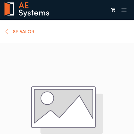
Overslaan naar inhoud
SP VALOR