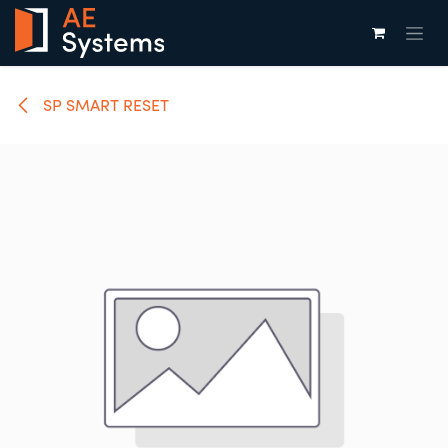
Overslaan naar inhoud
SP SMART RESET