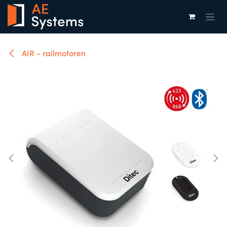
Overslaan naar inhoud
AIR - railmotoren