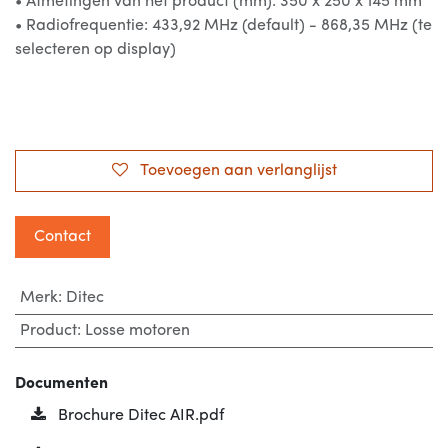
• Afmetingen van het product (mm): 350 x 250 x 145 mm
• Radiofrequentie: 433,92 MHz (default) - 868,35 MHz (te
selecteren op display)
Toevoegen aan verlanglijst
Contact
Merk
:
Ditec
Product
:
Losse motoren
Documenten
Brochure Ditec AIR.pdf