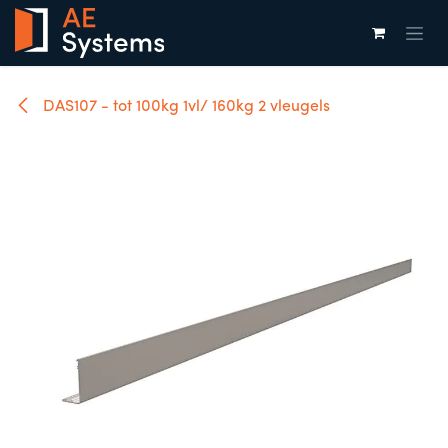
Overslaan naar inhoud
DAS107 - tot 100kg 1vl/ 160kg 2 vleugels