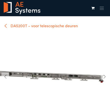
Overslaan naar inhoud
DAS200T - voor telescopische deuren