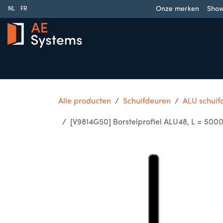
Overslaan naar inhoud
Onze merken
Sho
NL
FR
Schuifpoorten
Draaipoorten
Garagedeuren
Slag
Alle producten
Schuifdeuren
ALU schuif
[V9814G50] Borstelprofiel ALU48, L = 50