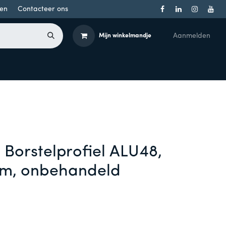
en
Contacteer ons
Aanmelden
Mijn winkelmandje
Toegangsbeheer
Onderdelen
Producten per merk
 Borstelprofiel ALU48,
mm, onbehandeld