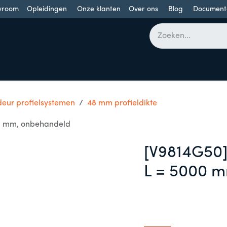
wroom
Opleidingen
Onze klanten
Over ons
Blog
Document
bomen
Draaideuren
Schuifdeuren
Industriële poorten
deur profielsystemen
48 mm profieldikte
00 mm, onbehandeld
[V9814G50]
L = 5000 