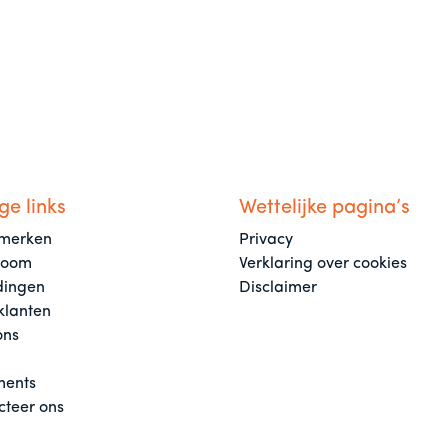
ge links
Wettelijke pagina’s
merken
Privacy
room
Verklaring over cookies
dingen
Disclaimer
klanten
ons
ents
cteer ons