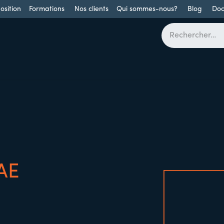
osition
Formations
Nos clients
Qui sommes-nous?
Blog
Doc
Barrières
Portes battantes
Portes coulissantes
Portes
AE
re