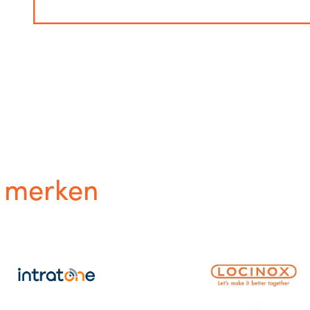
e
merken