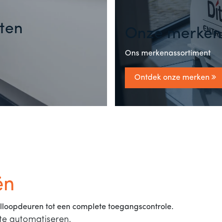
ten
Onze merken
Ons merkenassortiment
Ontdek onze merken
ën
lloopdeuren tot een complete toegangscontrole.
te automatiseren.