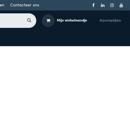
en
Contacteer ons
Aanmelden
Mijn winkelmandje
Toegangsbeheer
Onderdelen
Producten per merk