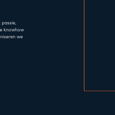
 passie,
nze knowhow
niseren we
.