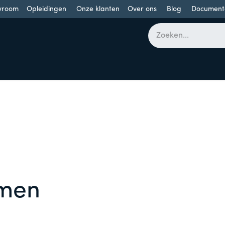
wroom
Opleidingen
Onze klanten
Over ons
Blog
Document
bomen
Draaideuren
Schuifdeuren
Industriële poorten
emen