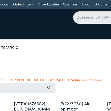
wroom
Opleidingen
Onze klanten
Over ons
Blog
Document
bomen
Draaideuren
Schuifdeuren
Industriële poorten
 TRAFFIC C
P SECTOR RESET
SP TRAFFIC C
SP TRAFFIC CM
Sturingen
Motoren
[VTT3015Z65S2]
[V7227C60] Alu.
[
BUIS DIAM 30MM
op maat
W