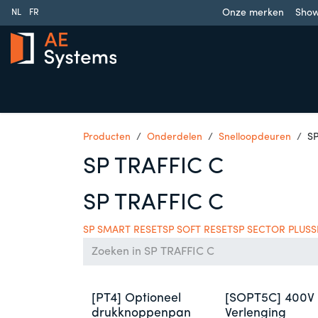
Overslaan naar inhoud
Onze merken
Sho
NL
FR
Schuifpoorten
Draaipoorten
Garagedeuren
Slag
Producten
Onderdelen
Snelloopdeuren
SP
SP TRAFFIC C
SP TRAFFIC C
SP SMART RESET
SP SOFT RESET
SP SECTOR PLUS
S
[PT4] Optioneel
[SOPT5C] 400V
drukknoppenpan
Verlenging