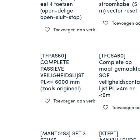
eel 4 toetsen
stroomkabel (5
(open-delige
m) sector reset
open-sluit-stop)
Toevoegen aan
Toevoegen aan verlanglijst
[TFPAS60]
[TFCSA60]
COMPLETE
Complete op
PASSIEVE
maat gemaakt
VEILIGHEIDSLIJST
SOF
PL<= 6000 mm
veiligheidsconta
(zoals origineel)
lijst PL >4m en
<6m
Toevoegen aan verlanglijst
Toevoegen aan
[MANT01S3] SET 3
[KTFPT]