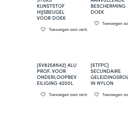
STUKS
AANVULLENDE
KUNSTSTOF
BESCHERMING
HIJSBEUGEL
DOEK
VOOR DOEK
Toevoegen aan
Toevoegen aan verlanglijst
[6V8258N42] ALU
[6TFPC]
PROF. VOOR
SECUNDAIRE
ONDERLOOPBEV
GELEIDINGSRO
EILIGING 4200L
IN NYLON
Toevoegen aan verlanglijst
Toevoegen aan