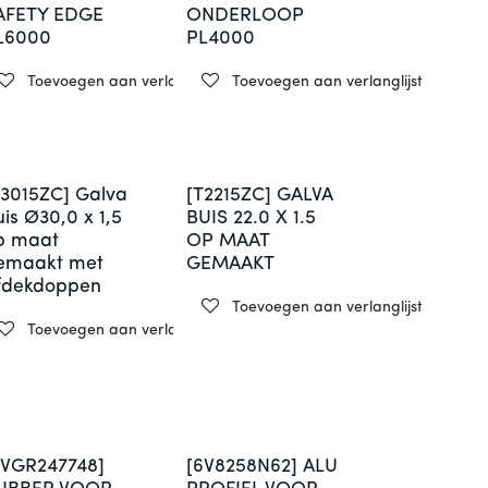
AFETY EDGE
ONDERLOOP
L6000
PL4000
Toevoegen aan verlanglijst
Toevoegen aan verlanglijst
st
T3015ZC] Galva
[T2215ZC] GALVA
is Ø30,0 x 1,5
BUIS 22.0 X 1.5
p maat
OP MAAT
emaakt met
GEMAAKT
fdekdoppen
st
Toevoegen aan verlanglijst
Toevoegen aan verlanglijst
6VGR247748]
[6V8258N62] ALU