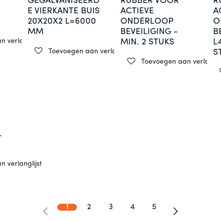
GEGALVANISEERD
RUBBER VOOR
R
E VIERKANTE BUIS
ACTIEVE
A
20X20X2 L=6000
ONDERLOOP
O
MM
BEVEILIGING -
B
 verlanglijst
MIN. 2 STUKS
L
Toevoegen aan verlanglijst
S
Toevoegen aan verlanglij
L
 verlanglijst
1
2
3
4
5