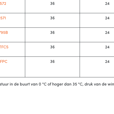
1572
36
24
1571
36
24
795B
36
24
TFCS
36
24
TFPC
36
24
eratuur in de buurt van 0 °C of hoger dan 35 °C, druk van de 