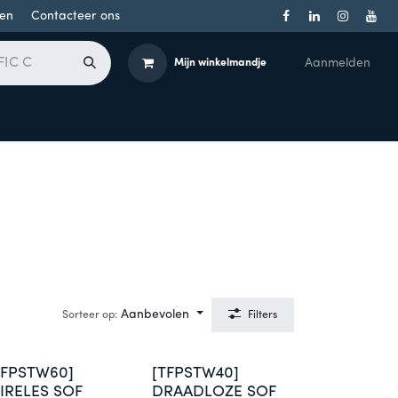
en
Contacteer ons
Aanmelden
Mijn winkelmandje
Toegangsbeheer
Onderdelen
Producten per merk
Aanbevolen
Sorteer op:
Filters
TFPSTW60]
[TFPSTW40]
IRELES SOF
DRAADLOZE SOF