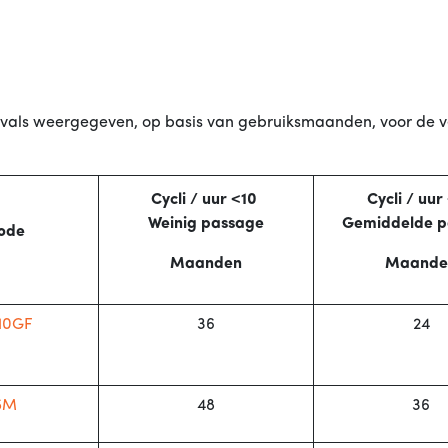
ervals weergegeven, op basis van gebruiksmaanden, voor de v
Cycli / uur <10
Cycli / uur
Weinig passage
Gemiddelde p
ode
Maanden
Maande
10GF
36
24
5M
48
36