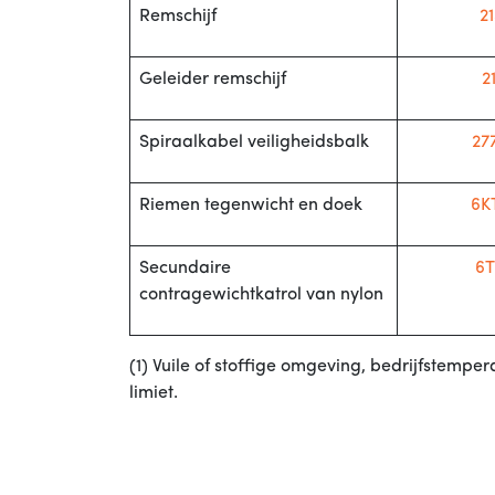
Remschijf
2
Geleider remschijf
2
Spiraalkabel veiligheidsbalk
27
Riemen tegenwicht en doek
6K
Secundaire
6
contragewichtkatrol van nylon
(1) Vuile of stoffige omgeving, bedrijfstemp
limiet.