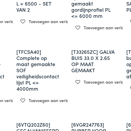
L = 6500 - SET
gemaakt
S
VAN 2
gordijnprofiel PL
P
<= 6000 mm
 verlanglijst
Toevoegen aan verlanglijst
Toevoegen aan verlanglij
[TFCSA40]
[T33265ZC] GALVA
[
Complete op
BUIS 33.0 X 2.65
bu
e
maat gemaakte
OP MAAT
o
SOF
GEMAAKT
g
ct
veiligheidscontact
a
Toevoegen aan verlanglij
lijst PL <=
4000mm
 verlanglijst
Toevoegen aan verlanglijst
[6VTQ202Z60]
[6VGR247763]
[