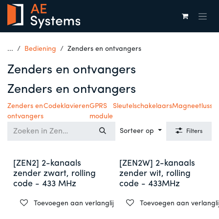
Overslaan naar inhoud
...
Bediening
Zenders en ontvangers
Zenders en ontvangers
Zenders en ontvangers
Zenders en
Codeklavieren
GPRS
Sleutelschakelaars
Magneetlusse
ontvangers
module
Sorteer op
Filters
[ZEN2] 2-kanaals
[ZEN2W] 2-kanaals
zender zwart, rolling
zender wit, rolling
code - 433 MHz
code - 433MHz
Toevoegen aan verlanglijst
Toevoegen aan verlanglij