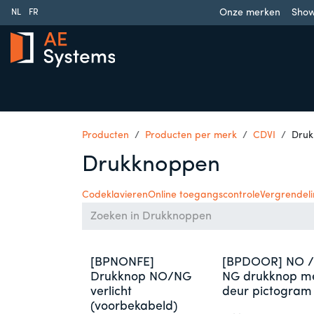
Overslaan naar inhoud
Onze merken
Sho
NL
FR
Schuifpoorten
Draaipoorten
Garagedeuren
Slag
Producten
Producten per merk
CDVI
Druk
Drukknoppen
Codeklavieren
Online toegangscontrole
Vergrendel
[BPNONFE]
[BPDOOR] NO /
Drukknop NO/NG
NG drukknop m
verlicht
deur pictogram
(voorbekabeld)