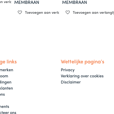
 verlanglijst
MEMBRAAN
MEMBRAAN
Toevoegen aan verlanglijst
Toevoegen aan verlanglij
ge links
Wettelijke pagina’s
merken
Privacy
room
Verklaring over cookies
dingen
Disclaimer
klanten
ons
ents
cteer ons