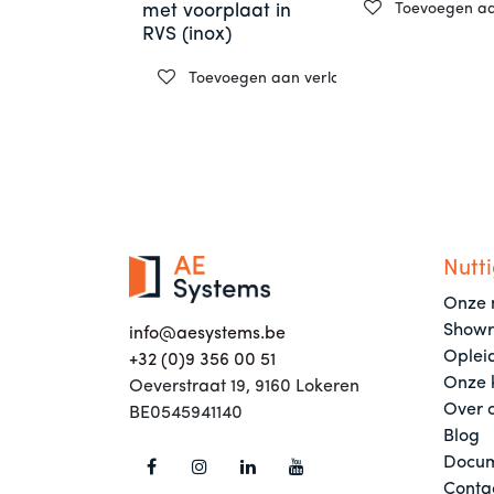
Toevoegen aan
met voorplaat in
RVS (inox)
Toevoegen aan verlanglijst
Nutti
Onze 
Show
info@aesystems.be
Oplei
+32 (0)9 356 00 51
Onze 
Oeverstraat 19, 9160 Lokeren
Over 
BE0545941140
Blog
Docum
Conta