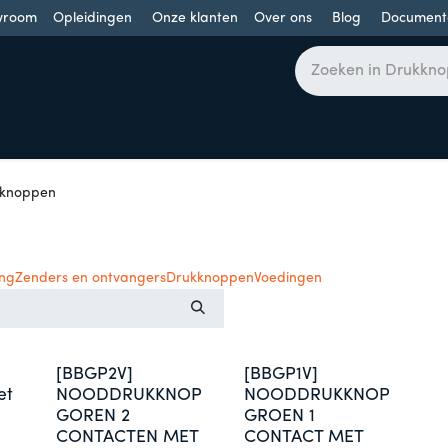
wroom
Opleidingen
Onze klanten
Over ons
Blog
Document
bomen
Draaideuren
Schuifdeuren
Industriële poorten
knoppen
ing
Zenders en ontvangers
Drukknoppen
Voedingen
[BBGP2V]
[BBGP1V]
et
NOODDRUKKNOP
NOODDRUKKNOP
GOREN 2
GROEN 1
CONTACTEN MET
CONTACT MET