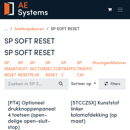
Overslaan naar inhoud
...
Snelloopdeuren
SP SOFT RESET
SP SOFT RESET
SP SOFT RESET
SP
SP
SP
SP
SP
SP
Sturingen
Motoren
SMART
SOFT
SECTOR
SECTOR
TRAFFIC
TRAFFIC
RESET
RESET
PLUS
RESET
C
CM
Sorteer op
Filters
[PT4] Optioneel
[STCCZSX] Kunststof
drukknoppenpaneel
linker
4 toetsen (open-
kolomafdekking (op
delige open-sluit-
maat)
stop)