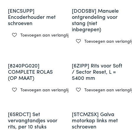
[ENCSUPP]
[DODSBV] Manuele
Encoderhouder met
ontgrendeling voor
schroeven
stang (niet
inbegrepen)
Toevoegen aan verlanglijst
Toevoegen aan verlanglij
[8240PG020]
[6ZIPP] Rits voor Soft
COMPLETE ROLAS
/ Sector Reset, L =
(OP MAAT)
5400 mm
Toevoegen aan verlanglijst
Toevoegen aan verlanglij
[6SRDCT] Set
[STCMZSX] Galva
vervangtandjes voor
motorkap links met
rits, per 10 stuks
schroeven