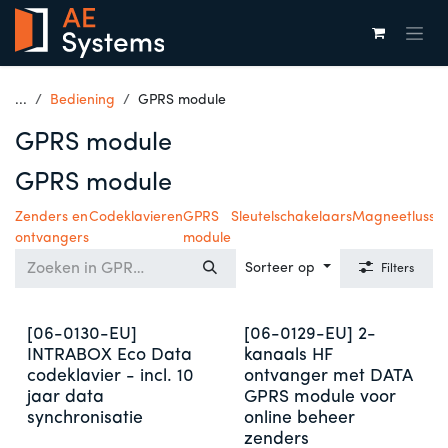
Overslaan naar inhoud
...
Bediening
GPRS module
GPRS module
GPRS module
Zenders en
Codeklavieren
GPRS
Sleutelschakelaars
Magneetlusse
ontvangers
module
Sorteer op
Filters
[06-0130-EU]
[06-0129-EU] 2-
INTRABOX Eco Data
kanaals HF
codeklavier - incl. 10
ontvanger met DATA
jaar data
GPRS module voor
synchronisatie
online beheer
zenders