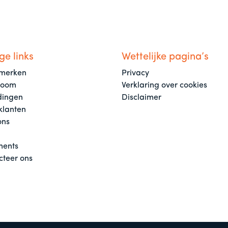
ge links
Wettelijke pagina’s
merken
Privacy
room
Verklaring over cookies
dingen
Disclaimer
klanten
ons
ents
cteer ons