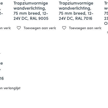
ge
Trapziumvormige
Trapziumvormige
T
,
wandverlichting,
wandverlichting,
w
2-
75 mm breed, 12-
75 mm breed, 12-
7
24V DC, RAL 9005
24V DC, RAL 7016
2
O
 verlanglijst
Toevoegen aan verlanglijst
Toevoegen aan verlanglij
-
ge
,
16
 verlanglijst