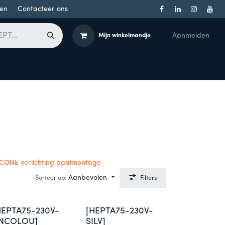
en
Contacteer ons
Aanmelden
Mijn winkelmandje
Toegangsbeheer
Onderdelen
Producten per merk
CONE verlichting paalmontage
Aanbevolen
Sorteer op:
Filters
HEPTA75-230V-
[HEPTA75-230V-
NCOLOU]
SILV]