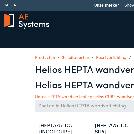
Overslaan naar inhoud
Onze merken
Sho
NL
FR
Schuifpoorten
Draaipoorten
Garagedeuren
Slag
Producten
Schuifpoorten
Poortverlichting
Helios HEPTA wandverl
Helios HEPTA wandverl
Helios HEPTA wandverlichting
Helios CUBE wandverl
[HEPTA75-DC-
[HEPTA75-DC-
UNCOLOURE]
SILV]