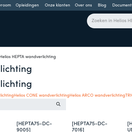
wroom
Opleidingen
Onze klanten
Over ons
Blog
Document
bomen
Draaideuren
Schuifdeuren
Industriële poorten
Helios HEPTA wandverlichting
ichting
ichting
ichting
Helios CONE wandverlichting
Helios ARCO wandverlichting
TRI
[HEPTA75-DC-
[HEPTA75-DC-
[
9005]
7016]
U