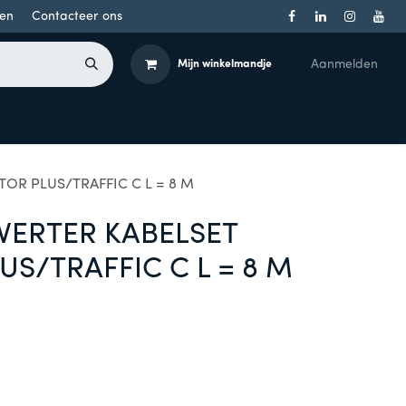
en
Contacteer ons
Aanmelden
Mijn winkelmandje
Toegangsbeheer
Onderdelen
Producten per merk
TOR PLUS/TRAFFIC C L = 8 M
NVERTER KABELSET
US/TRAFFIC C L = 8 M