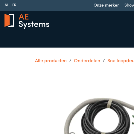
Overslaan naar inhoud
Onze merken
Sho
NL
FR
Schuifpoorten
Draaipoorten
Garagedeuren
Slag
Alle producten
Onderdelen
Snelloopde