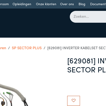
wroom
Opleidingen
Onze klanten
Over ons
Blog
Document
bomen
Draaideuren
Schuifdeuren
Industriële poorten
uren
SP SECTOR PLUS
[629081] INVERTER KABELSET SEC
[629081] I
SECTOR PL