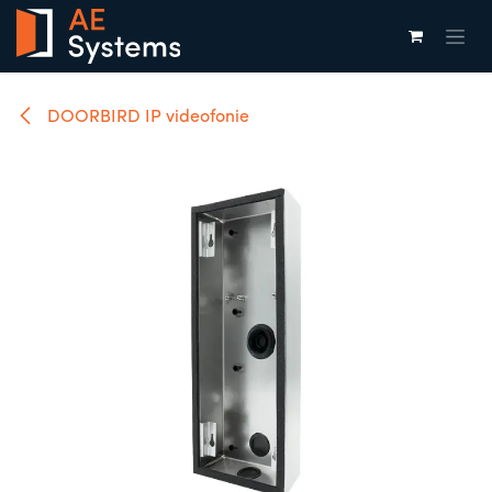
Overslaan naar inhoud
DOORBIRD IP videofonie