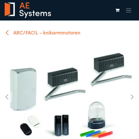
Overslaan naar inhoud
ARC/FACIL - knikarmmotoren