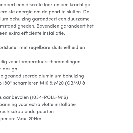
ndeert een discrete look en een krachtige
reiste energie om de poort te sluiten. De
ium behuizing garandeert een duurzame
somstandigheden. Bovendien garandeert het
een extra efficiënte installatie.
ortsluiter met regelbare sluitsnelheid en
oelig voor temperatuurschommelingen
h design
rije geanodiseerde aluminium behuizing
op 180° scharnieren M16 & M20 (GBMU &
is aanbevolen (1034-ROLL-M16)
anning voor extra vlotte installatie
s rechtsdraaiende poorten
 openen: Max. 20Nm