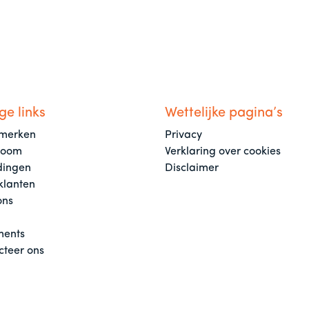
ge links
Wettelijke pagina’s
merken
Privacy
room
Verklaring over cookies
dingen
Disclaimer
klanten
ons
ents
cteer ons