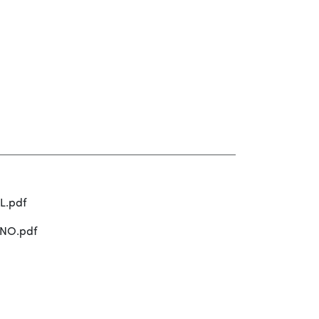
L.pdf
INO.pdf