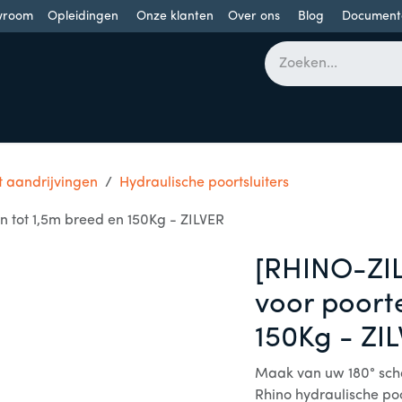
wroom
Opleidingen
Onze klanten
Over ons
Blog
Document
bomen
Draaideuren
Schuifdeuren
Industriële poorten
 aandrijvingen
Hydraulische poortsluiters
en tot 1,5m breed en 150Kg - ZILVER
[RHINO-ZILV
voor poort
150Kg - ZI
Maak van uw 180° scha
Rhino hydraulische poo