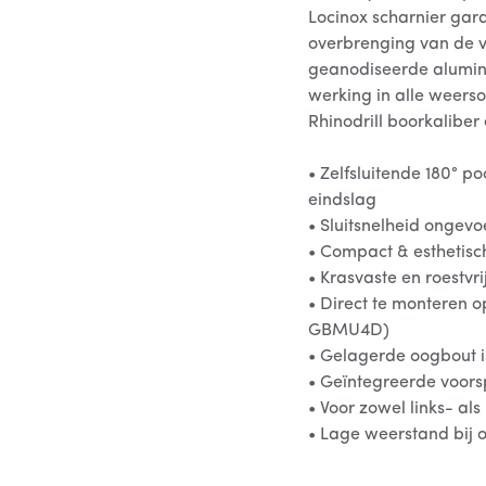
Locinox scharnier gara
overbrenging van de ve
geanodiseerde alumin
werking in alle weer
Rhinodrill boorkaliber 
• Zelfsluitende 180° po
eindslag
• Sluitsnelheid ongev
• Compact & esthetisc
• Krasvaste en roestv
• Direct te monteren 
GBMU4D)
• Gelagerde oogbout 
• Geïntegreerde voorsp
• Voor zowel links- al
• Lage weerstand bij