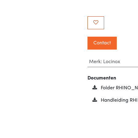
Contact
Merk
:
Locinox
Documenten
Folder RHINO_N
Handleiding RH