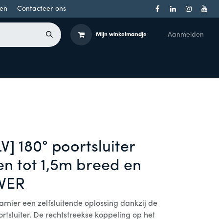
en
Contacteer ons
Aanmelden
Mijn winkelmandje
Toegangsbeheer
Onderdelen
Producten per merk
] 180° poortsluiter
en tot 1,5m breed en
LVER
rnier een zelfsluitende oplossing dankzij de
rtsluiter. De rechtstreekse koppeling op het