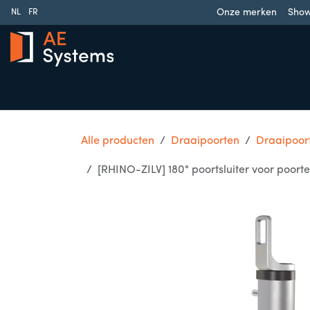
Overslaan naar inhoud
Onze merken
Sho
NL
FR
Schuifpoorten
Draaipoorten
Garagedeuren
Slag
Alle producten
Draaipoorten
Draaipoort
[RHINO-ZILV] 180° poortsluiter voor poort