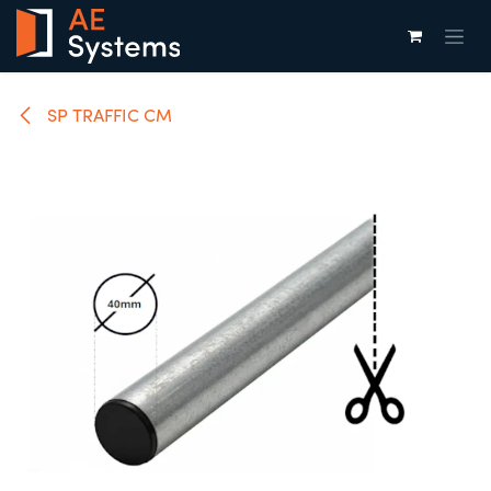
Overslaan naar inhoud
SP TRAFFIC CM