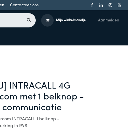
en
Contacteer ons
Aanmelden
Mijn winkelmandje
Toegangsbeheer
Onderdelen
Producten per merk
EU] INTRACALL 4G
rcom met 1 belknop -
ar communicatie
rcom INTRACALL 1 belknop -
rking in RVS