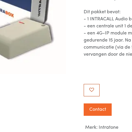
Dit pakket bevat:
- 1 INTRACALL Audio b
- een centrale unit 1 d
- een 4G-IP module m
gedurende 15 jaar. N
communicatie (via de S
vervangen door de nie
Contact
Merk
:
Intratone