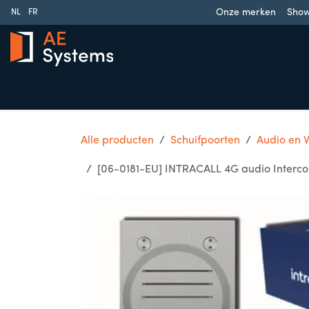
Overslaan naar inhoud
Onze merken
Sho
NL
FR
Schuifpoorten
Draaipoorten
Garagedeuren
Slag
Alle producten
Schuifpoorten
Audio en 
[06-0181-EU] INTRACALL 4G audio Intercom