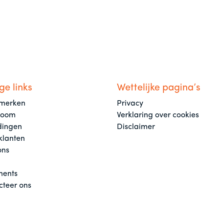
ge links
Wettelijke pagina’s
merken
Privacy
room
Verklaring over cookies
dingen
Disclaimer
klanten
ons
ents
cteer ons