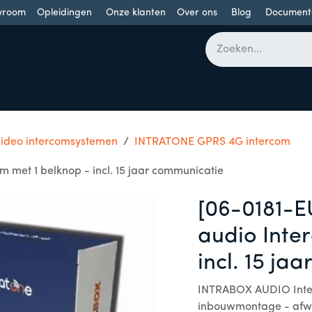
wroom
Opleidingen
Onze klanten
Over ons
Blog
Document
bomen
Draaideuren
Schuifdeuren
Industriële poorten
Video intercomsystemen
INTRATONE GPRS 4G intercom
 met 1 belknop - incl. 15 jaar communicatie
[06-0181-
audio Inte
incl. 15 ja
INTRABOX AUDIO Inte
inbouwmontage - afwe