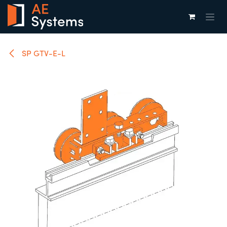
Overslaan naar inhoud
SP GTV-E-L