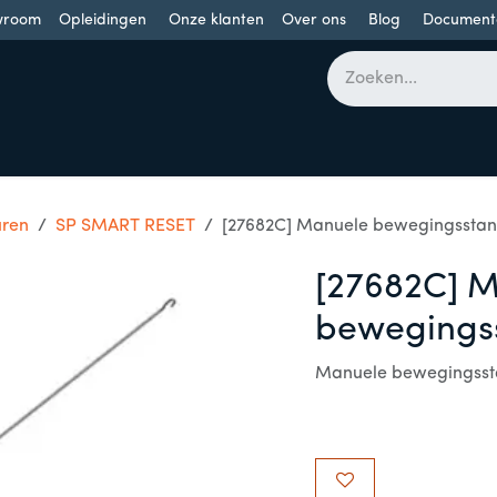
wroom
Opleidingen
Onze klanten
Over ons
Blog
Document
bomen
Draaideuren
Schuifdeuren
Industriële poorten
uren
SP SMART RESET
[27682C] Manuele bewegingssta
[27682C] 
bewegings
Manuele bewegingsst