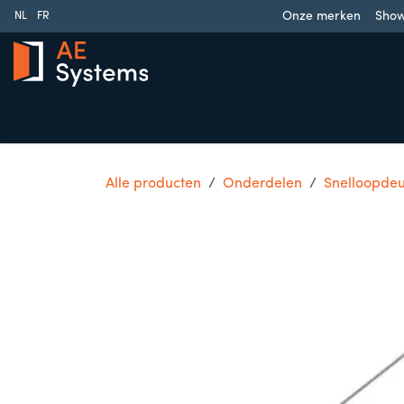
Overslaan naar inhoud
Onze merken
Sho
NL
FR
Schuifpoorten
Draaipoorten
Garagedeuren
Slag
Alle producten
Onderdelen
Snelloopde