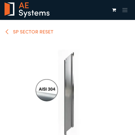
Overslaan naar inhoud
SP SECTOR RESET