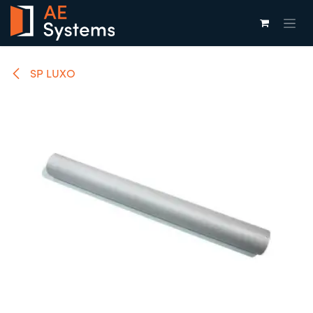
Overslaan naar inhoud
SP LUXO