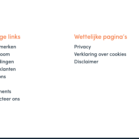
ge links
Wettelijke pagina’s
merken
Privacy
room
Verklaring over cookies
dingen
Disclaimer
klanten
ons
ents
cteer ons