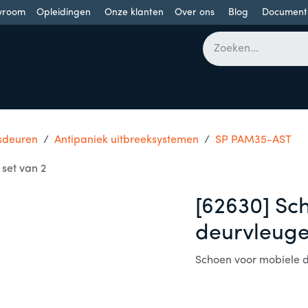
wroom
Opleidingen
Onze klanten
Over ons
Blog
Document
bomen
Draaideuren
Schuifdeuren
Industriële poorten
sdeuren
Antipaniek uitbreeksystemen
SP PAM35-AST
set van 2
[62630] Sc
deurvleugel
Schoen voor mobiele d