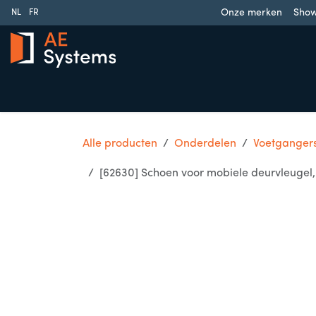
Overslaan naar inhoud
Onze merken
Sho
NL
FR
Schuifpoorten
Draaipoorten
Garagedeuren
Slag
Alle producten
Onderdelen
Voetganger
[62630] Schoen voor mobiele deurvleugel, 