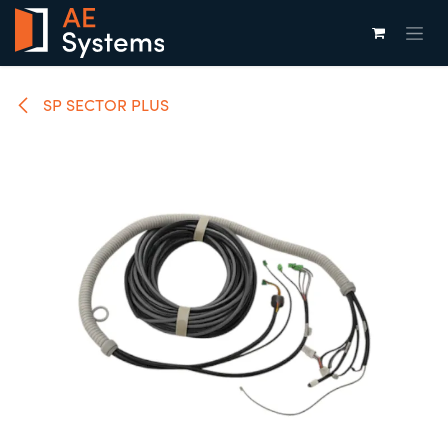
Overslaan naar inhoud
SP SECTOR PLUS