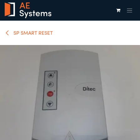
Overslaan naar inhoud
SP SMART RESET