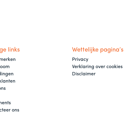
ge links
Wettelijke pagina’s
merken
Privacy
room
Verklaring over cookies
dingen
Disclaimer
klanten
ons
ents
cteer ons