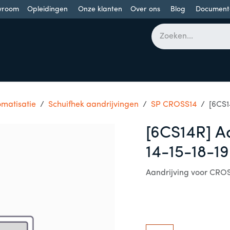
wroom
Opleidingen
Onze klanten
Over ons
Blog
Document
bomen
Draaideuren
Schuifdeuren
Industriële poorten
matisatie
Schuifhek aandrijvingen
SP CROSS14
[6CS1
[6CS14R] A
14-15-18-19
Aandrijving voor CROS