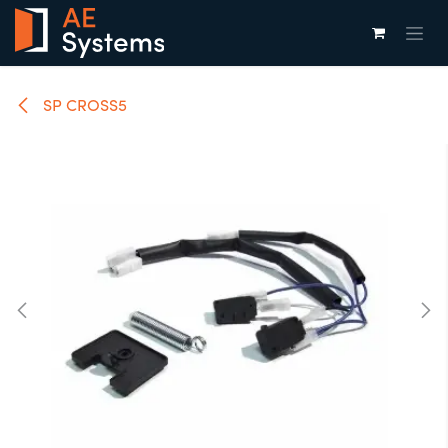
Overslaan naar inhoud
SP CROSS5