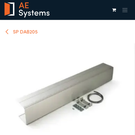
Overslaan naar inhoud
SP DAB205