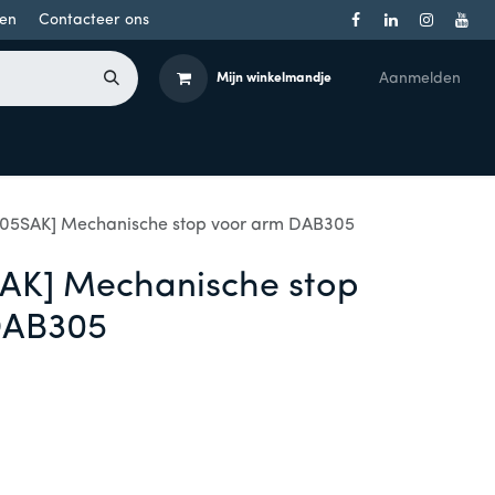
en
Contacteer ons
Aanmelden
Mijn winkelmandje
Toegangsbeheer
Onderdelen
Producten per merk
05SAK] Mechanische stop voor arm DAB305
AK] Mechanische stop
DAB305