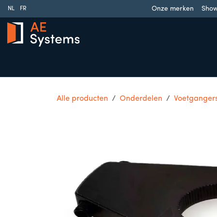
Overslaan naar inhoud
Onze merken
Sho
NL
FR
Schuifpoorten
Draaipoorten
Garagedeuren
Slag
Alle producten
Onderdelen
Voetganger