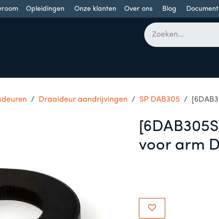
wroom
Opleidingen
Onze klanten
Over ons
Blog
Document
bomen
Draaideuren
Schuifdeuren
Industriële poorten
sdeuren
Draaideur aandrijvingen
SP DAB305
[6DAB3
[6DAB305S
voor arm 