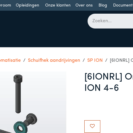
wroom
Opleidingen
Onze klanten
Over ons
Blog
Document
bomen
Draaideuren
Schuifdeuren
Industriële poorten
matisatie
Schuifhek aandrijvingen
SP ION
[6IONRL] O
[6IONRL] O
ION 4-6