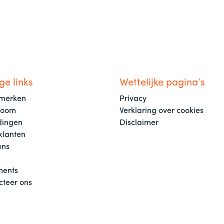
ge links
Wettelijke pagina’s
merken
Privacy
room
Verklaring over cookies
dingen
Disclaimer
klanten
ons
ents
cteer ons