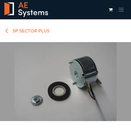
Overslaan naar inhoud
SP SECTOR PLUS