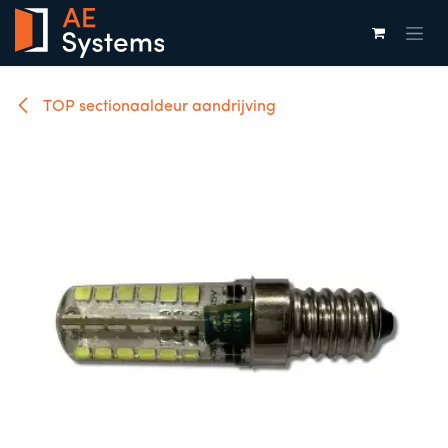
Overslaan naar inhoud
TOP sectionaaldeur aandrijving