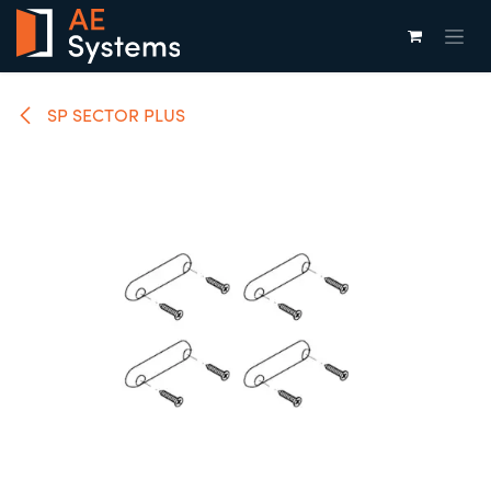
Overslaan naar inhoud
SP SECTOR PLUS