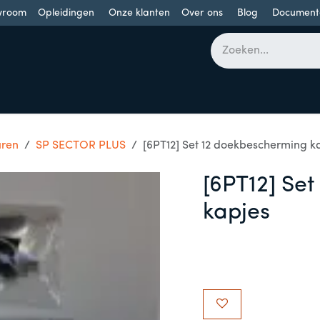
wroom
Opleidingen
Onze klanten
Over ons
Blog
Document
bomen
Draaideuren
Schuifdeuren
Industriële poorten
uren
SP SECTOR PLUS
[6PT12] Set 12 doekbescherming k
[6PT12] Se
kapjes