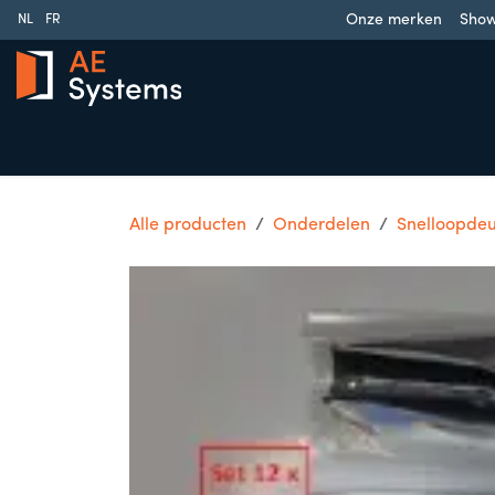
Overslaan naar inhoud
Onze merken
Sho
NL
FR
Schuifpoorten
Draaipoorten
Garagedeuren
Slag
Alle producten
Onderdelen
Snelloopde