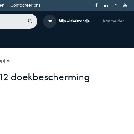
en
Contacteer ons
Aanmelden
Mijn winkelmandje
Toegangsbeheer
Onderdelen
Producten per merk
apjes
t 12 doekbescherming