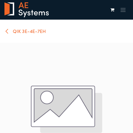
Overslaan naar inhoud
QIK 3E-4E-7EH