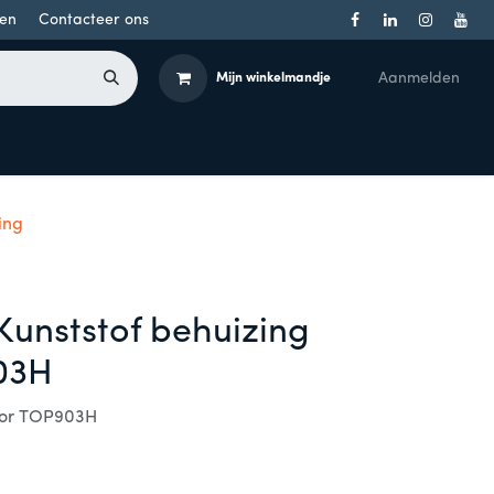
en
Contacteer ons
Aanmelden
Mijn winkelmandje
Toegangsbeheer
Onderdelen
Producten per merk
ing
Kunststof behuizing
03H
voor TOP903H