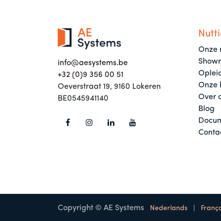
Nutti
Onze 
Show
info@aesystems.be
Oplei
+32 (0)9 356 00 51
Onze 
Oeverstraat 19, 9160 Lokeren
Over 
BE0545941140
Blog
Docum
Conta
Copyright © AE Systems
Nederlands
|
França