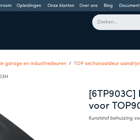
wroom
Opleidingen
Onze klanten
Over ons
Blog
Document
bomen
Draaideuren
Schuifdeuren
Industriële poorten
ie garage en industriedeuren
TOP sectionaaldeur aandrijv
903H
[6TP903C] 
voor TOP9
Kunststof behuizing 