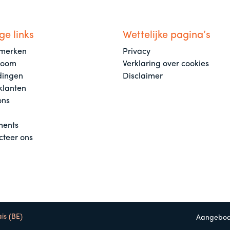
ge links
Wettelijke pagina’s
merken
Privacy
room
Verklaring over cookies
dingen
Disclaimer
klanten
ons
ents
cteer ons
is (BE)
Aangebod