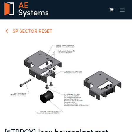
Overslaan naar inhoud
SP SECTOR RESET