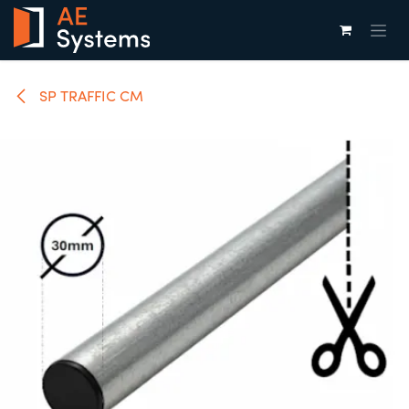
Overslaan naar inhoud
SP TRAFFIC CM