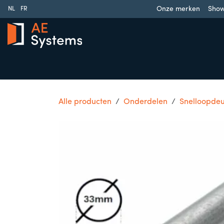
Overslaan naar inhoud
Onze merken
Sho
NL
FR
Schuifpoorten
Draaipoorten
Garagedeuren
Slag
Alle producten
Onderdelen
Snelloopde