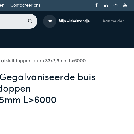
en
Contacteer ons
Aanmelden
Mijn winkelmandje
Toegangsbeheer
Onderdelen
Producten per merk
t afsluitdoppen diam.33x2,5mm L>6000
 Gegalvaniseerde buis
tdoppen
,5mm L>6000