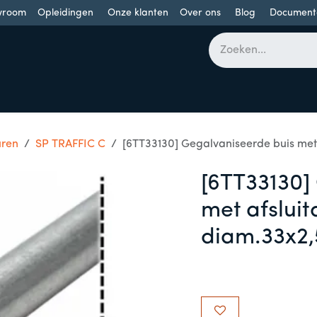
wroom
Opleidingen
Onze klanten
Over ons
Blog
Document
bomen
Draaideuren
Schuifdeuren
Industriële poorten
uren
SP TRAFFIC C
[6TT33130] Gegalvaniseerde buis me
[6TT33130]
met afslui
diam.33x2