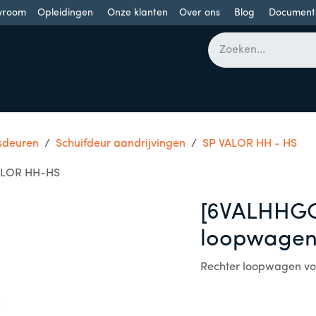
wroom
Opleidingen
Onze klanten
Over ons
Blog
Document
bomen
Draaideuren
Schuifdeuren
Industriële poorten
sdeuren
Schuifdeur aandrijvingen
SP VALOR HH - HS
ALOR HH-HS
[6VALHHGC
loopwagen
Rechter loopwagen v