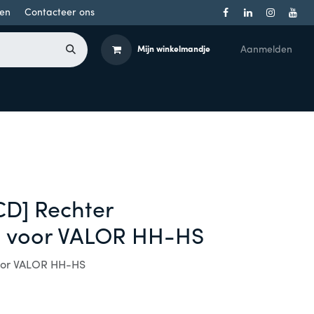
en
Contacteer ons
Aanmelden
Mijn winkelmandje
Toegangsbeheer
Onderdelen
Producten per merk
D] Rechter
 voor VALOR HH-HS
oor VALOR HH-HS