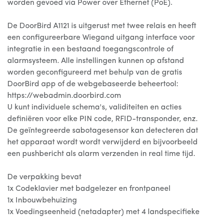
worden gevoed via Power over Ethernet (PoE).
De DoorBird A1121 is uitgerust met twee relais en heeft
een configureerbare Wiegand uitgang interface voor
integratie in een bestaand toegangscontrole of
alarmsysteem. Alle instellingen kunnen op afstand
worden geconfigureerd met behulp van de gratis
DoorBird app of de webgebaseerde beheertool:
https://webadmin.doorbird.com
U kunt individuele schema's, validiteiten en acties
definiëren voor elke PIN code, RFID-transponder, enz.
De geïntegreerde sabotagesensor kan detecteren dat
het apparaat wordt wordt verwijderd en bijvoorbeeld
een pushbericht als alarm verzenden in real time tijd.
De verpakking bevat
1x Codeklavier met badgelezer en frontpaneel
1x Inbouwbehuizing
1x Voedingseenheid (netadapter) met 4 landspecifieke