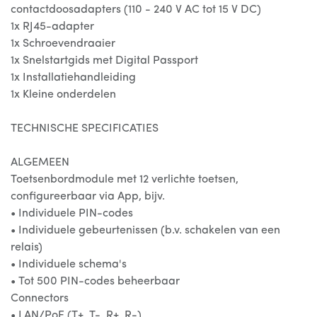
contactdoosadapters (110 - 240 V AC tot 15 V DC)
1x RJ45-adapter
1x Schroevendraaier
1x Snelstartgids met Digital Passport
1x Installatiehandleiding
1x Kleine onderdelen
TECHNISCHE SPECIFICATIES
ALGEMEEN
Toetsenbordmodule met 12 verlichte toetsen,
configureerbaar via App, bijv.
• Individuele PIN-codes
• Individuele gebeurtenissen (b.v. schakelen van een
relais)
• Individuele schema's
• Tot 500 PIN-codes beheerbaar
Connectors
• LAN/PoE (T+, T-, R+, R-)