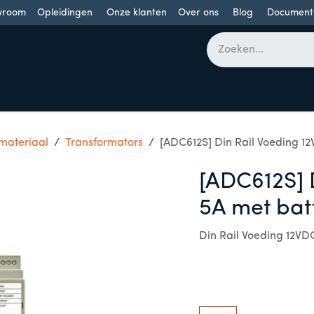
wroom
Opleidingen
Onze klanten
Over ons
Blog
Document
bomen
Draaideuren
Schuifdeuren
Industriële poorten
 materiaal
Transformators
[ADC612S] Din Rail Voeding 12
[ADC612S] 
5A met batt
Din Rail Voeding 12VDC