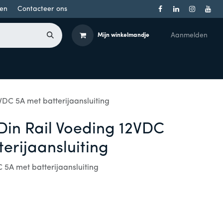
en
Contacteer ons
Aanmelden
Mijn winkelmandje
Toegangsbeheer
Onderdelen
Producten per merk
VDC 5A met batterijaansluiting
Din Rail Voeding 12VDC
erijaansluiting
 5A met batterijaansluiting