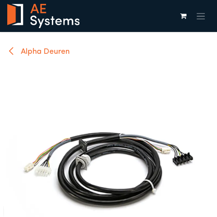
Overslaan naar inhoud
Alpha Deuren