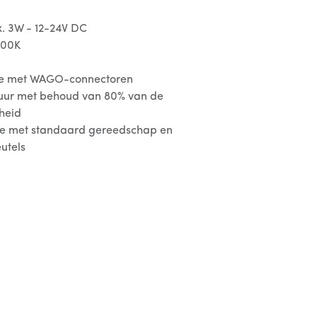
x. 3W - 12-24V DC
700K
atie met WAGO-connectoren
 uur met behoud van 80% van de
rheid
tie met standaard gereedschap en
utels