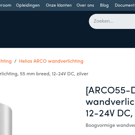
wroom
Opleidingen
Onze klanten
Over ons
Blog
Document
bomen
Draaideuren
Schuifdeuren
Industriële poorten
chting
Helios ARCO wandverlichting
chting, 55 mm breed, 12-24V DC, zilver
[ARCO55-D
wandverlic
12-24V DC, 
Boogvormige wandverli