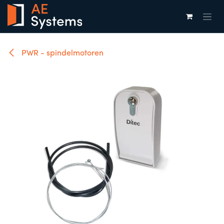
Overslaan naar inhoud
PWR - spindelmotoren