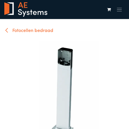
Overslaan naar inhoud
Fotocellen bedraad