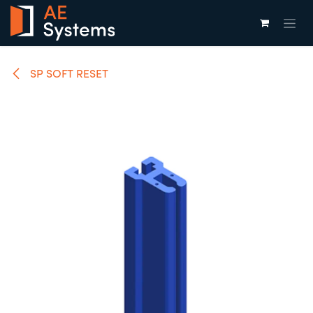
Overslaan naar inhoud
SP SOFT RESET