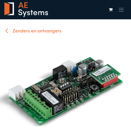
Overslaan naar inhoud
Zenders en ontvangers